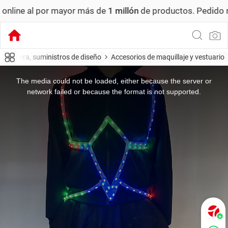
r más de
1 millón
de productos.
Pedido mínimo: US$ 6,000
tmósfera, suministros de diseño
Accesorios de maquillaje y vestuario
This
is
a
The media could not be loaded, either because the server or
modal
window.
network failed or because the format is not supported.