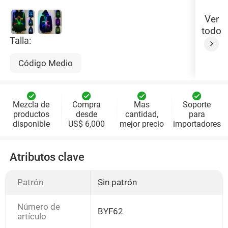
Ver
todo
Talla:
Código Medio
Mezcla de
Compra
Mas
Soporte
productos
desde
cantidad,
para
disponible
US$ 6,000
mejor precio
importadores
Atributos clave
Patrón
Sin patrón
Número de
BYF62
artículo