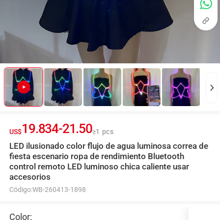
19.834
-
21.50
US$
≥1 pcs
LED ilusionado color flujo de agua luminosa correa de
fiesta escenario ropa de rendimiento Bluetooth
control remoto LED luminoso chica caliente usar
accesorios
Código:
WB-260413-1898
Color: