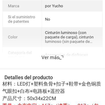
Marca
por Yucho
Si el suministro
No
de patentes
Cinturón luminoso (con
Color
paquete de carga), cinturón
luminoso (sin paquete de
carga)
Categoría del
Accesorios de disfraces
Ver más
producto
Detalles del producto
材料：LED灯+塑料鱼骨+扣子+鞋带+金色铜质
气眼扣+白布+电路板+遥控器
产品尺寸：50x34x22CM