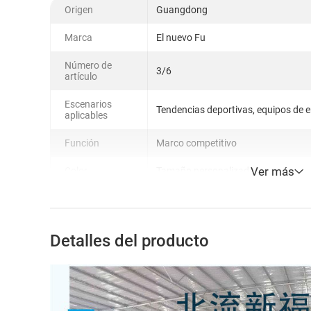
Origen
Guangdong
Marca
El nuevo Fu
Número de
3/6
artículo
Escenarios
Tendencias deportivas, equipos de 
aplicables
Función
Marco competitivo
Ver más
Color
Tamaño personalizado
Detalles del producto