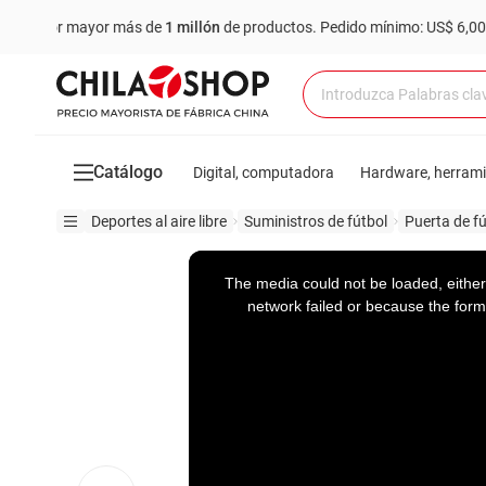
ayor más de
1 millón
de productos.
Pedido mínimo: US$ 6,000
Comp
Catálogo
Digital, computadora
Hardware, herram
Deportes al aire libre
Suministros de fútbol
Puerta de fú
This
is
a
The media could not be loaded, either
modal
window.
network failed or because the form