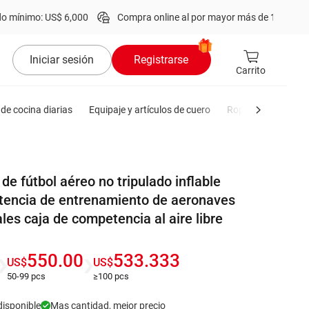
S$ 6,000
Compra online al por mayor más de
1 millón
de productos
Iniciar sesión
Registrarse
Carrito
de cocina diarias
Equipaje y artículos de cuero
Ropa de hombre
e fútbol aéreo no tripulado inflable
encia de entrenamiento de aeronaves
les caja de competencia al aire libre
550.00
533.333
US$
US$
50-99 pcs
≥100 pcs
disponible
Mas cantidad, mejor precio