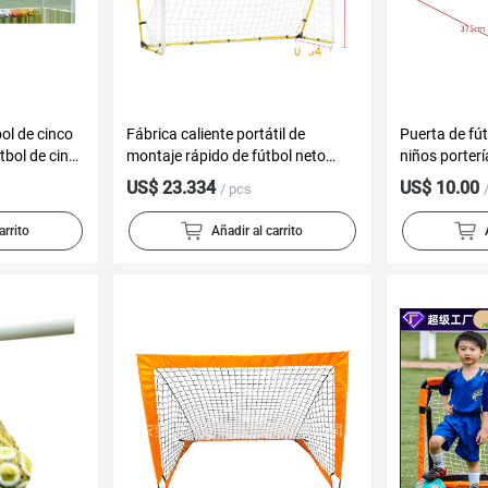
ol de cinco
Fábrica caliente portátil de
Puerta de fút
tbol de cinco
montaje rápido de fútbol neto
niños porterí
Puerta de
niños entrenamiento de fútbol
libre entrena
US$ 23.334
US$ 10.00
/ pcs
e puerta de
Puerta de pórtico de fútbol neto
plegable ama
estudiante f
arrito
Añadir al carrito