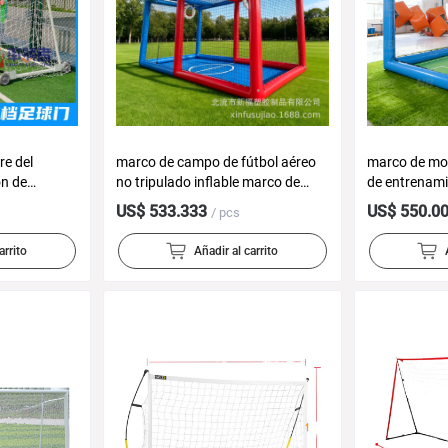
re del
marco de campo de fútbol aéreo
marco de mod
ón de
no tripulado inflable marco de
de entrenam
puerta del
competencia de entrenamiento de
juego de vuel
US$ 533.333
US$ 550.0
/ pcs
a del acero
aeronaves juveniles nacionales
campo de fút
ona 11
caja de competencia al aire libre
juvenil nacio
arrito
Añadir al carrito