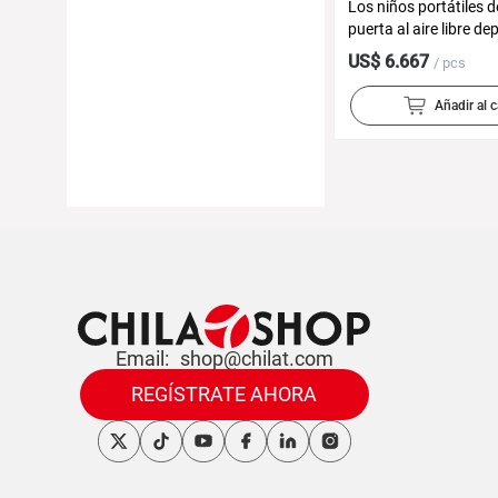
Los niños portátiles d
puerta al aire libre de
plegable tienda recta
US$ 6.667
/ pcs
hockey sobre hielo ho
Añadir al c
Email:
shop@chilat.com
REGÍSTRATE AHORA