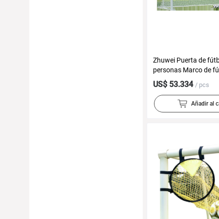
Zhuwei Puerta de fútb
personas Marco de fú
personas para niños 
US$ 53.334
/ pcs
bola pequeña marco d
fútbol
Añadir al c