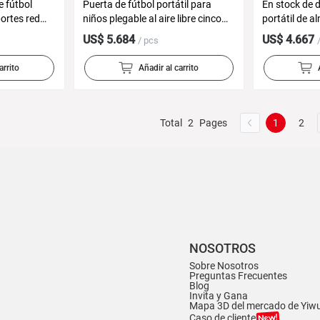
e fútbol
Puerta de fútbol portátil para
En stock de 
portes red
niños plegable al aire libre cinco
portátil de 
ngular meta
jardín de infantes interior hogar
plegable Puer
US$ 5.684
US$ 4.667
/ pcs
ckey Net
mini puerta de fútbol pequeño
grande abier
deportivo ju
arrito
Añadir al carrito
hijos
Total
2
Pages
1
2
NOSOTROS
Sobre Nosotros
Preguntas Frecuentes
Blog
Invita y Gana
Mapa 3D del mercado de Yiw
Caso de cliente