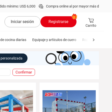
ínimo: US$ 6,000
Compra online al por mayor más de
1 millón
de p
Iniciar sesión
Registrarse
Carrito
de cocina diarias
Equipaje y artículos de cuero
Ropa de hombre
personalizada
Confirmar