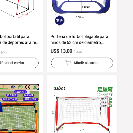
bol portátil para
Portería de fútbol plegable para
a de deportes al aire
niños de 63 cm de diámetro,
miento infantil
portería de fútbol portátil para
US$ 13.00
/ pcs
/ pcs
rillo Escuela Primaria
playa y exteriores, suministros
útbol Net
para niños de gran tamaño
Añadir al carrito
Añadir al carrito