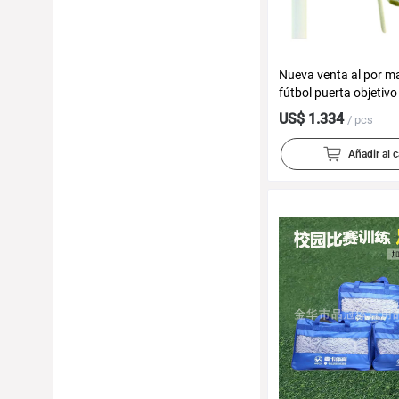
Nueva venta al por m
fútbol puerta objetivo
elevación hit neto ple
US$ 1.334
/ pcs
práctica ola mundial 
muerto fútbol neto
Añadir al c