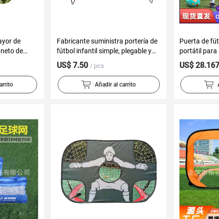
ayor de
Fabricante suministra portería de
Puerta de fút
 neto de
fútbol infantil simple, plegable y
portátil para
gable
portátil, equipo de entrenamiento
Diseño liger
US$ 7.50
US$ 28.16
/ pcs
ángulo
de fútbol fácil de usar para uso en
móvil Red de 
exteriores.
arrito
Añadir al carrito