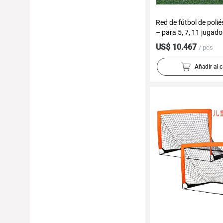
Red de fútbol de polié
– para 5, 7, 11 jugado
entrenamiento, ocio, 
US$ 10.467
/ pcs
Añadir al c