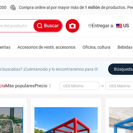
Compra online al por mayor más de
1 millón
de productos.
Pedido m
Buscar
Entregar a:
US
ientas
Accesorios de vestir, accesorios
Oficina, cultura
Bebidas 
e buscabas? ¡Cuéntanoslo y lo encontraremos para ti!
Búsqueda 
cia
Más populares
Precio