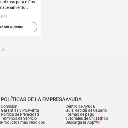
doble uso para niños
almacenamiento
ta de fútbol de malla
/ pcs
ta rápida Juguete
ego entre padres e
Añadir al carrito
POLÍTICAS DE LA EMPRESA
AYUDA
Comisión
Centro de Ayuda
Garantías y Posventa
Guía Rápida de Usuario
Política de Privacidad
Formas de pago
Términos de Servicio
Tutoriales de Chilatshop
u
Productos más vendidos
Descarga la App