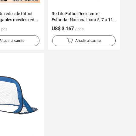
de redes de fútbol
Red de Fútbol Resistente –
egables móviles red de
Estándar Nacional para 5, 7 u 11
ada niños adultos
Jugadores
US$ 3.167
/ pcs
/ pcs
ire libre entrenamiento
al
Añadir al carrito
Añadir al carrito