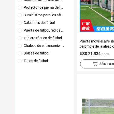
Protector de pierna de fútbol
Suministros para los aficionados al fútbol
Calcetines de fútbol
Puerta de fútbol, red de fútbol
Tablero táctico de fútbol
Puerta móvil al aire lib
Chaleco de entrenamiento de fútbol (enfrentamiento grupal)
balompié de la aleaci
aluminio galvanizó la 
Bolsas de fútbol
US$ 21.334
/ pcs
balompié de la person
Tacos de fútbol
inoxidable siete-Pers
Añadir al c