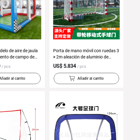
elo de aire de jaula
Porta de mano móvil con ruedas 3
iento de campo de
× 2m aleación de aluminio de
o inflable para
acero inoxidable galvanizado tubo
0
US$ 5.834
/ pcs
/ pcs
bol no tripulado
de entrenamiento de competencia
nal
al aire libre red de gol
Añadir al carrito
Añadir al carrito