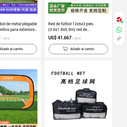
bol de metal plegable
Red de fútbol 12x6x3 pies
 niños para exteriores
(3.6x1.8x0.9m) red de
o para entrenamiento
entrenamiento de fútbol móvil y
7
US$ 41.667
/ pcs
/ pcs
fútbol
portátil portería de fútbol
transfronteriza
Añadir al carrito
Añadir al carrito