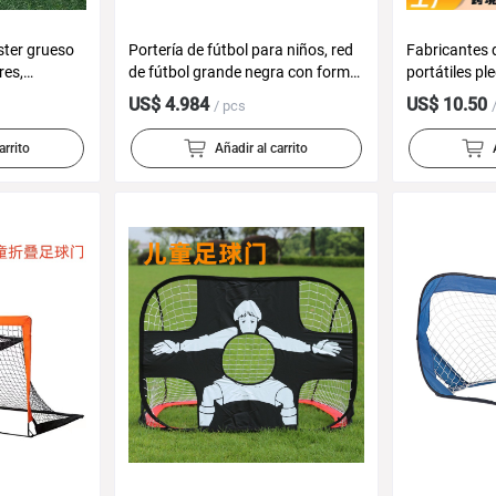
ster grueso
Portería de fútbol para niños, red
Fabricantes 
res,
de fútbol grande negra con forma
portátiles pl
polipropileno
de humanoide, deportes al aire
fútbol cuadr
US$ 4.984
US$ 10.50
/ pcs
libre, varios tipos de marcos de
indoor y al a
pelota plegables, dropshipping
multifuncion
arrito
Añadir al carrito