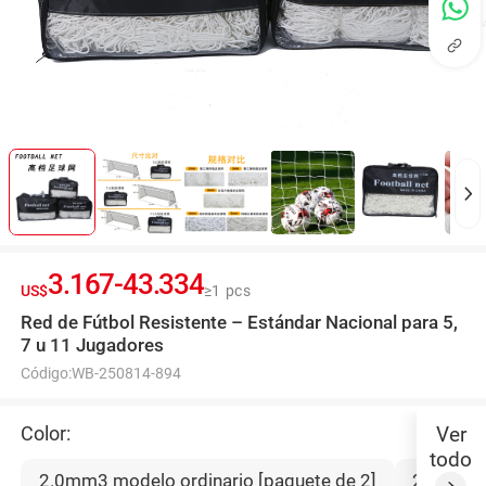
3.167
-
43.334
US$
≥1 pcs
Red de Fútbol Resistente – Estándar Nacional para 5,
7 u 11 Jugadores
Código:
WB-250814-894
Color:
Ver
todo
2.0mm3 modelo ordinario [paquete de 2]
2.0mm5 m