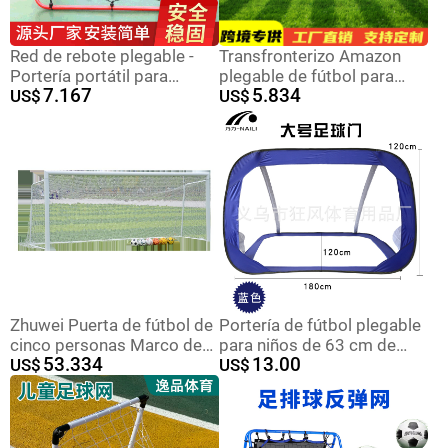
Red de rebote plegable -
Transfronterizo Amazon
Portería portátil para
plegable de fútbol para
7.167
5.834
fútbol, béisbol y golf
US$
niños Puerta de fútbol Red
US$
Copa del Mundo portátil
deportes al aire libre
juguetes interactivos
Zhuwei Puerta de fútbol de
Portería de fútbol plegable
cinco personas Marco de
para niños de 63 cm de
53.334
13.00
fútbol de cinco personas
US$
diámetro, portería de fútbol
US$
para niños Puerta de bola
portátil para playa y
pequeña marco de puerta
exteriores, suministros
de fútbol
para niños de gran tamaño