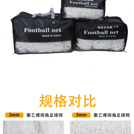
internacional de 5 jugadores
de 5 mm [paquete de
2],Sistema de competición
internacional de 5mm para 7
personas [Paquete de 2],5mm
Competencia Internacional 11
personas [2 pack],Sistema de
5 personas audaz y extra
pesado de 6mm [2
paquetes],Sistema de 7
personas audaz y pesado de
6mm [2 paquetes],6mm audaz
y extra pesado 11 personas [2
pack]