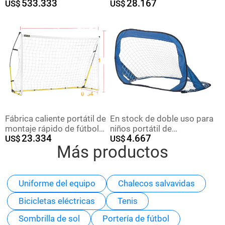
533.333
28.167
marco de competencia de
US$
para exteriores Diseño
US$
entrenamiento de
ligero para entrenamiento
aeronaves juveniles
móvil Red de fútbol
nacionales caja de
competencia al aire libre
Fábrica caliente portátil de
En stock de doble uso para
montaje rápido de fútbol
niños portátil de
23.334
4.667
neto niños entrenamiento
US$
almacenamiento plegable
US$
Más productos
de fútbol Puerta de pórtico
Puerta de fútbol de malla
de fútbol neto
grande abierta rápida
Juguete deportivo juego
entre padres e hijos
Uniforme del equipo
Chalecos salvavidas
Bicicletas eléctricas
Tenis
Sombrilla de sol
Portería de fútbol