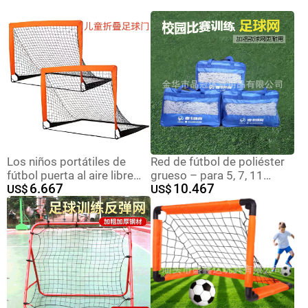
Los niños portátiles de
Red de fútbol de poliéster
fútbol puerta al aire libre
grueso – para 5, 7, 11
6.667
10.467
deportes red plegable
US$
jugadores, entrenamiento,
US$
tienda rectangular meta
ocio, polipropileno
hockey sobre hielo hockey
Net