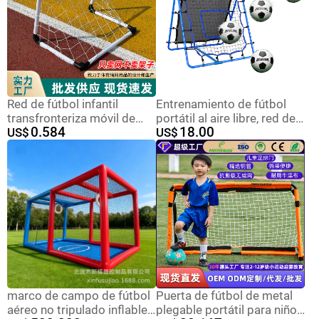
Red de fútbol infantil
Entrenamiento de fútbol
transfronteriza móvil de
portátil al aire libre, red de
0.584
18.00
sala de entrenamiento
US$
rebote, práctica de softbol,
US$
interior y exterior red de
red de rebote de rugby,
balcón de fútbol deportivo
engrosamiento,
portátil simple red de
multifunción ajustable
fútbol infantil
marco de campo de fútbol
Puerta de fútbol de metal
aéreo no tripulado inflable
plegable portátil para niños